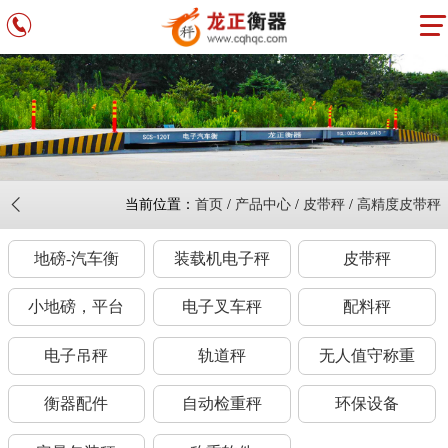
当前位置：
首页
/
产品中心
/
皮带秤
/
高精度皮带秤
地磅-汽车衡
装载机电子秤
皮带秤
小地磅，平台
电子叉车秤
配料秤
电子吊秤
轨道秤
无人值守称重
衡器配件
自动检重秤
环保设备