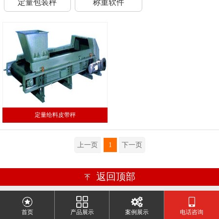
定量包装秤
称重软件
定量给料皮带秤
上一页
1
下一页
返回顶部
重庆龙正衡器有限公司
联系电话：159-0938-2158 023-6846-6913
首页
产品展示
案例展示
电话咨询