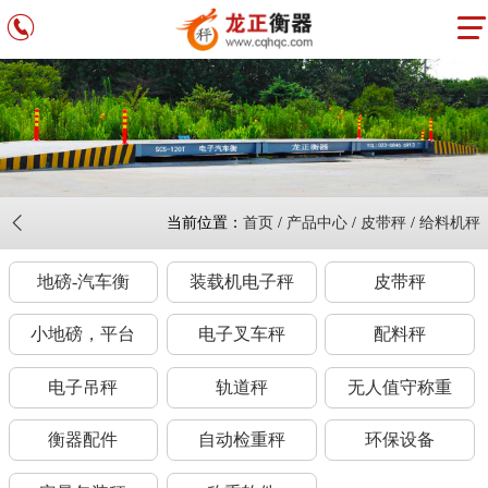
当前位置：
首页
/
产品中心
/
皮带秤
/
给料机秤
地磅-汽车衡
装载机电子秤
皮带秤
小地磅，平台
电子叉车秤
配料秤
电子吊秤
轨道秤
无人值守称重
衡器配件
自动检重秤
环保设备